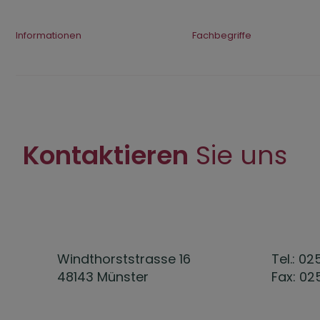
Mesotherapie
Informationen
Fachbegriffe
Plasma Pen Behandlung – Skin Tightening
Xanthelasmen per Laser entfernen
Malar Mounds Behandlung
Kontaktieren
Sie uns
Carboxytherapie
Polynukleotide Behandlung
Oberarmstraffung (Brachioplastik)
Windthorststrasse 16
Tel.: 02
48143 Münster
Fax: 02
Baby Botox