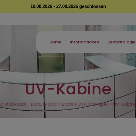
10.08.2026 - 27.08.2026 geschlossen
Home
Informationen
Dermatologie
UV-Kabine
Dr. Kai Rezai - Beauty Doc
>
Bade PUVA Therapie
>
UV-Kabin