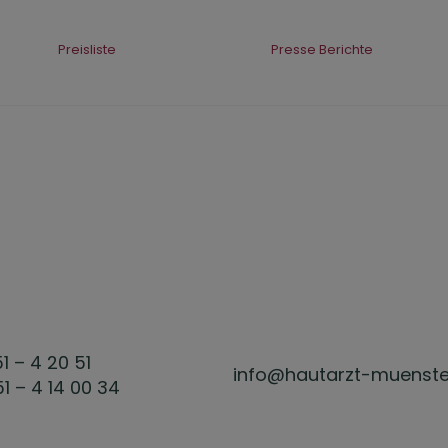
Preisliste
Presse Berichte
51 – 4 20 51
info@hautarzt-muenste
51 – 4 14 00 34