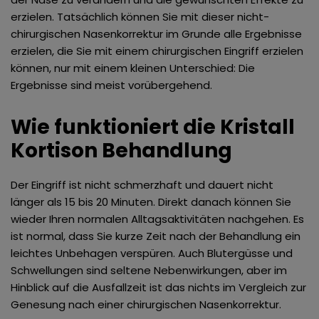
erzielen.
Tatsächlich können Sie mit dieser nicht-
Rhinophym Behandlung
Ästhetische Laser Behandlung
chirurgischen Nasenkorrektur im Grunde alle Ergebnisse
erzielen, die Sie mit einem chirurgischen Eingriff erzielen
Micro Needling Therapie bei Akne Narben
Fadenlifting
können, nur mit einem kleinen Unterschied: Die
Ergebnisse sind meist vorübergehend.
Subzision zur Narbenbehandlung
PRP – Platelet Rich Plasma Therapie
Wie funktioniert die Kristall
Wire Skalpell®
Ohrläppchen Korrektur
Kortison Behandlung
Besenreiser Verödung
TCA Peeling
Der Eingriff ist nicht schmerzhaft und dauert nicht
länger als 15 bis 20 Minuten. Direkt danach können Sie
Lipodystrophie
Fruchtsäure Peeling
wieder Ihren normalen Alltagsaktivitäten nachgehen. Es
ist normal, dass Sie kurze Zeit nach der Behandlung ein
Nofretete Lift
leichtes Unbehagen verspüren. Auch Blutergüsse und
Schwellungen sind seltene Nebenwirkungen, aber im
Hylase® oder Hyaluronidase
Hinblick auf die Ausfallzeit ist das nichts im Vergleich zur
Genesung nach einer chirurgischen Nasenkorrektur.
Kristall Kortison zur Nasen Verschmälerung