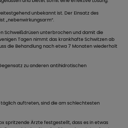
gelassen und bietet somit eine effektive Lösung.
weitestgehend unbekannt ist. Der Einsatz des
 ist „nebenwirkungsarm“.
 den Schweißdrüsen unterbrochen und damit die
ch wenigen Tagen nimmt das krankhafte Schwitzen ab
 muss die Behandlung nach etwa 7 Monaten wiederholt
 Gegensatz zu anderen antihidrotischen
täglich auftreten, sind die am schlechtesten
x spritzende Ärzte festgestellt, dass es in etwas