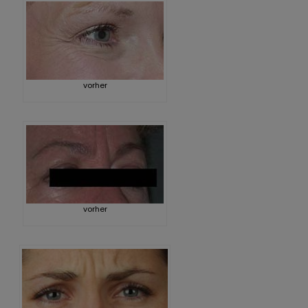
Mesotherapie
Plasma Pen Behandlung – Skin Tightening
vorher
Xanthelasmen per Laser entfernen
Malar Mounds Behandlung
Carboxytherapie
Polynukleotide Behandlung
vorher
Oberarmstraffung (Brachioplastik)
Baby Botox