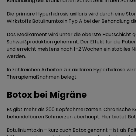
Behandlung des krankhaften Schwitzens in den Achselhö
Die primäre Hyperhidrosis axillaris wird durch eine S
Wirkstoffs Botulinumtoxin Typ A bei der Behandlung d
Das Medikament wird unter die oberste Hautschicht ge
Schweißproduktion gehemmt. Der Effekt für die Patien
und erreicht meistens nach 1–2 Wochen ein stabiles N
werden.
In zahlreichen Arbeiten zur axillaren Hyperhidrose wi
Therapiemaßnahmen belegt.
Botox bei Migräne
Es gibt mehr als 200 Kopfschmerzarten. Chronische Ko
behandelbaren Schmerzen überhaupt. Hier bietet Boto
Botuliniumtoxin – kurz auch Botox genannt – ist als Fa