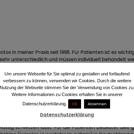
x in meiner Praxis seit 1998. Für Patienten ist es wichti
 sehr unterschiedlich und müssen individuell behandelt w
Um unsere Webseite für Sie optimal zu gestalten und fortlaufend
verbessern zu können, verwenden wir Cookies. Durch die weitere
Nutzung der Webseite stimmen Sie der Verwendung von Cookies zu
Weitere Informationen zu Cookies erhalten Sie in unserer
andlung
Datenschutzerklärung.
OK
Ablehnen
Datenschutzerklärung
3 % der Bevölkerung) leiden an der Krankheit ‚Hyperhidro
ssig schwitzen lässt. Für die Patienten bedeutet dies g