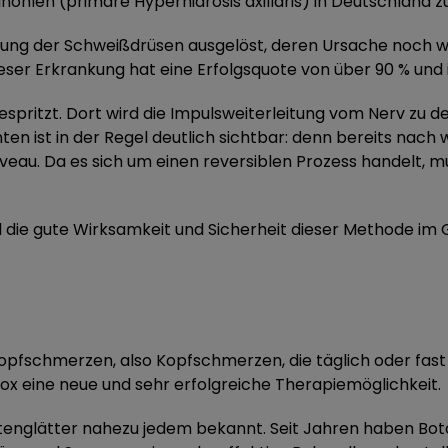
hlen (primäre Hyperhidrosis axillaris) in Deutschland zu
törung der Schweißdrüsen ausgelöst, deren Ursache noch 
ieser Erkrankung hat eine Erfolgsquote von über 90 % und
spritzt. Dort wird die Impulsweiterleitung vom Nerv zu
ten ist in der Regel deutlich sichtbar: denn bereits na
iveau. Da es sich um einen reversiblen Prozess handelt,
rd die gute Wirksamkeit und Sicherheit dieser Methode im
pfschmerzen, also Kopfschmerzen, die täglich oder fast 
x eine neue und sehr erfolgreiche Therapiemöglichkeit.
ltenglätter nahezu jedem bekannt. Seit Jahren haben Boto