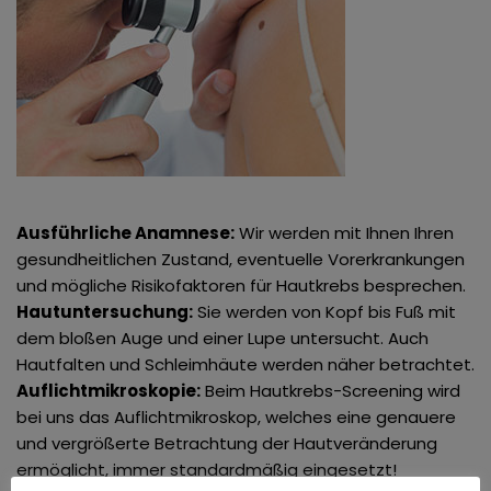
Mesotherapie
Plasma Pen Behandlung – Skin Tightening
Xanthelasmen per Laser entfernen
Malar Mounds Behandlung
Ausführliche Anamnese:
Wir werden mit Ihnen Ihren
gesundheitlichen Zustand, eventuelle Vorerkrankungen
Carboxytherapie
und mögliche Risikofaktoren für Hautkrebs besprechen.
Hautuntersuchung:
Sie werden von Kopf bis Fuß mit
Polynukleotide Behandlung
dem bloßen Auge und einer Lupe untersucht. Auch
Hautfalten und Schleimhäute werden näher betrachtet.
Oberarmstraffung (Brachioplastik)
Auflichtmikroskopie:
Beim Hautkrebs-Screening wird
bei uns das Auflichtmikroskop, welches eine genauere
Baby Botox
und vergrößerte Betrachtung der Hautveränderung
ermöglicht, immer standardmäßig eingesetzt!