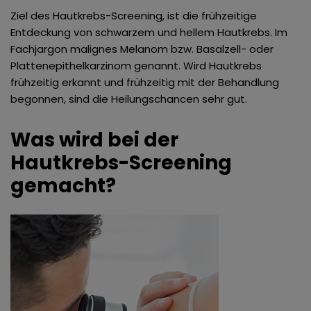
Ziel des Hautkrebs-Screening, ist die frühzeitige
Rhinophym Behandlung
Ästhetische Laser Behandlung
Entdeckung von schwarzem und hellem Hautkrebs. Im
Fachjargon malignes Melanom bzw. Basalzell- oder
Micro Needling Therapie bei Akne Narben
Fadenlifting
Plattenepithelkarzinom genannt. Wird Hautkrebs
frühzeitig erkannt und frühzeitig mit der Behandlung
Subzision zur Narbenbehandlung
PRP – Platelet Rich Plasma Therapie
begonnen, sind die Heilungschancen sehr gut.
Wire Skalpell®
Ohrläppchen Korrektur
Was wird bei der
Hautkrebs-Screening
Besenreiser Verödung
TCA Peeling
gemacht?
Lipodystrophie
Fruchtsäure Peeling
Nofretete Lift
Hylase® oder Hyaluronidase
Kristall Kortison zur Nasen Verschmälerung