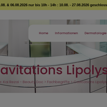
.08. & 06.08.2026 nur bis 10h - 14h : 10.08. - 27.08.2026 geschlos
Home
Informationen
Dermatologie
avitations Lipoly
r. Kai Rezai - Beauty Doc
>
Fachbegriffe
>
Cavitations Lipoly