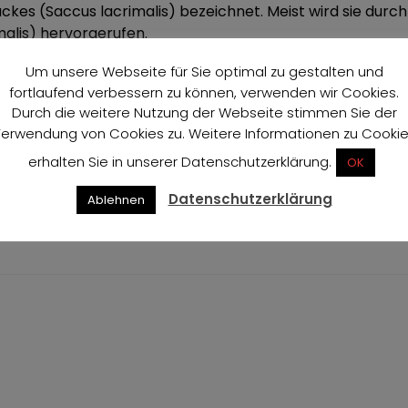
kes (Saccus lacrimalis) bezeichnet. Meist wird sie durch
alis) hervorgerufen.
Um unsere Webseite für Sie optimal zu gestalten und
fortlaufend verbessern zu können, verwenden wir Cookies.
Durch die weitere Nutzung der Webseite stimmen Sie der
erwendung von Cookies zu. Weitere Informationen zu Cooki
erhalten Sie in unserer Datenschutzerklärung.
OK
Datenschutzerklärung
Ablehnen
Preisliste
Presse Berichte