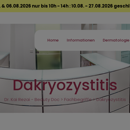
 & 06.08.2026 nur bis 10h - 14h : 10.08. - 27.08.2026 gesc
Home
Informationen
Dermatologie
Dakryozystitis
Dr. Kai Rezai - Beauty Doc
>
Fachbegriffe
>
Dakryozystitis