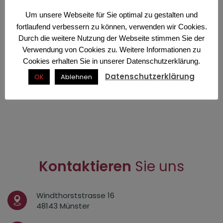
Um unsere Webseite für Sie optimal zu gestalten und
Rhinophym Behandlung
Ästhetische Laser Behandlung
fortlaufend verbessern zu können, verwenden wir Cookies.
Durch die weitere Nutzung der Webseite stimmen Sie der
Micro Needling Therapie bei Akne Narben
Fadenlifting
Verwendung von Cookies zu. Weitere Informationen zu
Cookies erhalten Sie in unserer Datenschutzerklärung.
Subzision zur Narbenbehandlung
PRP – Platelet Rich Plasma Therapie
Datenschutzerklärung
OK
Ablehnen
Wire Skalpell®
Ohrläppchen Korrektur
Besenreiser Verödung
TCA Peeling
Lipodystrophie
Fruchtsäure Peeling
Kontaktieren
Sie uns
Nofretete Lift
Hylase® oder Hyaluronidase
Windthorststrasse 16
48143 Münster
Kristall Kortison zur Nasen Verschmälerung