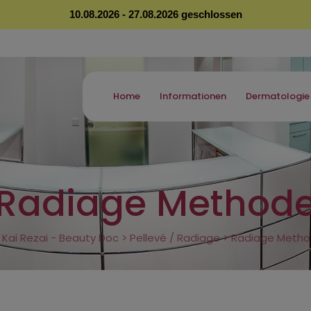
10.08.2026 - 27.08.2026 geschlossen
Home
Informationen
Dermatologie
Radiage Method
. Kai Rezai - Beauty Doc
>
Pellevé / Radiage
>
Radiage Meth