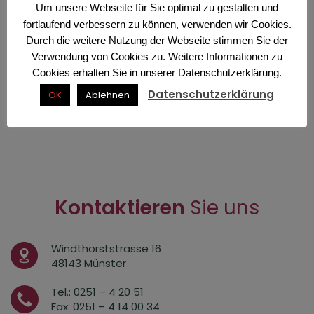
Um unsere Webseite für Sie optimal zu gestalten und
Rhinophym Behandlung
Ästhetische Laser Behandlung
fortlaufend verbessern zu können, verwenden wir Cookies.
Durch die weitere Nutzung der Webseite stimmen Sie der
Verwendung von Cookies zu. Weitere Informationen zu
Micro Needling Therapie bei Akne Narben
Fadenlifting
Cookies erhalten Sie in unserer Datenschutzerklärung.
Datenschutzerklärung
OK
Ablehnen
Subzision zur Narbenbehandlung
PRP – Platelet Rich Plasma Therapie
Wire Skalpell®
Ohrläppchen Korrektur
Besenreiser Verödung
TCA Peeling
Kontaktieren
Sie uns
Lipodystrophie
Fruchtsäure Peeling
Nofretete Lift
Windthorststrasse 16
48143 Münster
Hylase® oder Hyaluronidase
Tel.: 0251 – 4 20 51
Fax: 0251 – 4 14 00 34
Kristall Kortison zur Nasen Verschmälerung